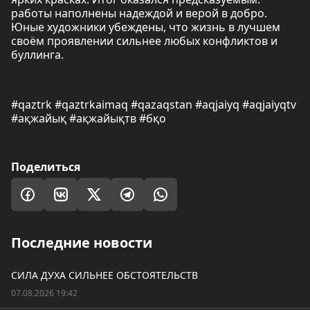
работы наполнены надеждой и верой в добро.
Юные художники убеждены, что жизнь в лучшем
своём проявлении сильнее любых конфликтов и
буллинга.
#qaztrk #qaztrkaimaq #qazaqstan #aqjaiyq #aqjaiyqtv
#ақжайық #ақжайықтв #бқо
Поделиться
Последние новости
СИЛА ДУХА СИЛЬНЕЕ ОБСТОЯТЕЛЬСТВ
07.08.2026 19:42