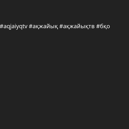
q #aqjaiyqtv #ақжайық #ақжайықтв #бқо