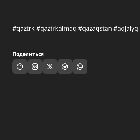
#qaztrk #qaztrkaimaq #qazaqstan #aqjaiy
Поделиться