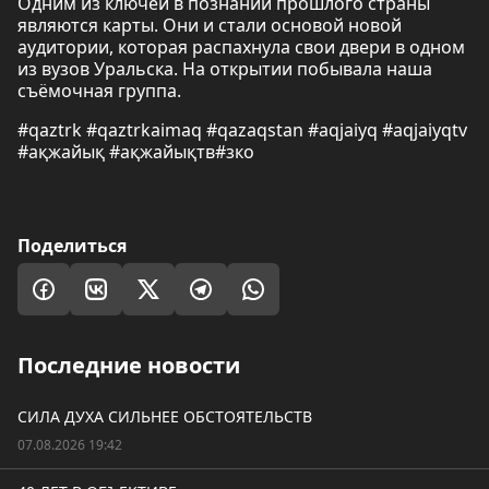
Одним из ключей в познании прошлого страны
являются карты. Они и стали основой новой
аудитории, которая распахнула свои двери в одном
из вузов Уральска. На открытии побывала наша
съёмочная группа.
#qaztrk #qaztrkaimaq #qazaqstan #aqjaiyq #aqjaiyqtv
#ақжайық #ақжайықтв#зко
Поделиться
Последние новости
СИЛА ДУХА СИЛЬНЕЕ ОБСТОЯТЕЛЬСТВ
07.08.2026 19:42