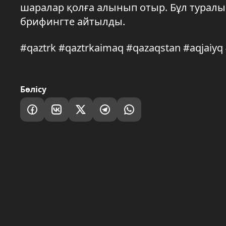
шаралар қолға алынып отыр. Бұл туралы
брифингте айтылды.
#qaztrk #qaztrkaimaq #qazaqstan #aqjaiy
Бөлісу