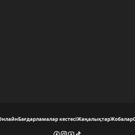
Онлайн
Бағдарламалар кестесі
Жаңалықтар
Жобалар