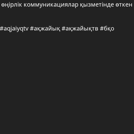
 өңірлік коммуникациялар қызметінде өткен
q #aqjaiyqtv #ақжайық #ақжайықтв #бқо