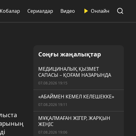
Жобалар
Сериалдар
Видео
Онлайн
Соңғы жаңалықтар
МЕДИЦИНАЛЫҚ ҚЫЗМЕТ
САПАСЫ – ҚОҒАМ НАЗАРЫНДА
07.08.2026 19:15
«АБАЙМЕН КЕМЕЛ КЕЛЕШЕККЕ»
07.08.2026 19:11
лыста
МҰҚАЛМАҒАН ЖІГЕР, ЖАРҚЫН
дарының
ЖЕҢІС
ді
07.08.2026 19:06