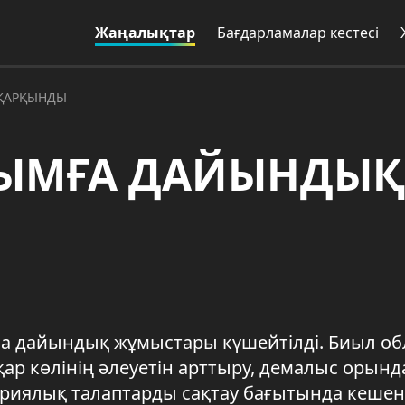
Жаңалықтар
Бағдарламалар кестесі
 ҚАРҚЫНДЫ
СЫМҒА ДАЙЫНДЫҚ
а дайындық жұмыстары күшейтілді. Биыл об
ар көлінің әлеуетін арттыру, демалыс орын
тариялық талаптарды сақтау бағытында кешен