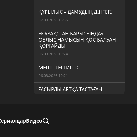
ҚҰРЫЛЫС – ДАМУДЫҢ ДІҢГЕГІ
07.08.2026 18:36
«ҚАЗАҚСТАН БАРЫСЫНДА»
ОБЛЫС НАМЫСЫН ҚОС БАЛУАН
ҚОРҒАЙДЫ
06.08.2026 19:24
МЕШІТТЕГІ ИГІ ІС
06.08.2026 19:21
ҒАСЫРДЫ АРТҚА ТАСТАҒАН
ҒҰМЫР
06.08.2026 19:19
«АУЫЛ АМАНАТЫ»: МЕМЛЕКЕТТІК
Сериалдар
Видео
ҚОЛДАУДЫҢ НАҚТЫ НӘТИЖЕСІ
06.08.2026 19:16