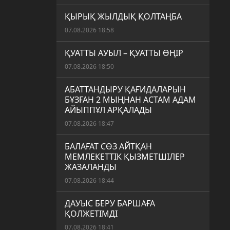
ҚЫРЫҚ ЖЫЛДЫҚ ҚОЛТАҢБА
07.08.2026 18:58
ҚУАТТЫ АУЫЛ – ҚУАТТЫ ӨҢІР
07.08.2026 18:50
АБАТТАНДЫРУ ҚАҒИДАЛАРЫН
БҰЗҒАН 2 МЫҢНАН АСТАМ АДАМ
АЙЫППҰЛ АРҚАЛАДЫ
07.08.2026 18:47
БАЛАҒАТ СӨЗ АЙТҚАН
МЕМЛЕКЕТТІК ҚЫЗМЕТШІЛЕР
ЖАЗАЛАНДЫ
07.08.2026 18:44
ДАУЫС БЕРУ БАРШАҒА
ҚОЛЖЕТІМДІ
07.08.2026 18:41