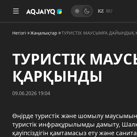
KZ
RU
Негізгі
Жаңалықтар
ТУРИСТІК МАУСЫМҒА ДАЙЫНДЫҚ
ТУРИСТІК МАУ
ҚАРҚЫНДЫ
09.06.2026 19:04
Өңірде туристік және шомылу маусымын
туристік инфрақұрылымды дамыту, Шалқ
қауіпсіздігін қамтамасыз ету және сани