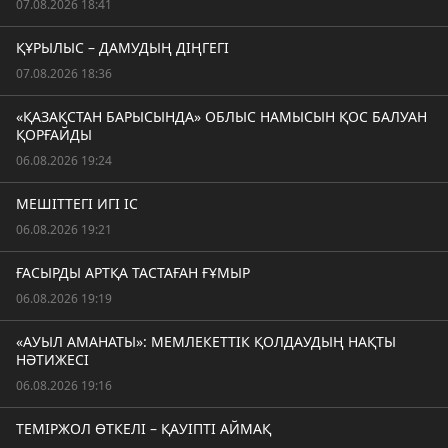
07.08.2026 18:41
ҚҰРЫЛЫС – ДАМУДЫҢ ДІҢГЕГІ
07.08.2026 18:36
«ҚАЗАҚСТАН БАРЫСЫНДА» ОБЛЫС НАМЫСЫН ҚОС БАЛУАН
ҚОРҒАЙДЫ
06.08.2026 19:24
МЕШІТТЕГІ ИГІ ІС
06.08.2026 19:21
ҒАСЫРДЫ АРТҚА ТАСТАҒАН ҒҰМЫР
06.08.2026 19:19
«АУЫЛ АМАНАТЫ»: МЕМЛЕКЕТТІК ҚОЛДАУДЫҢ НАҚТЫ
НӘТИЖЕСІ
06.08.2026 19:16
ТЕМІРЖОЛ ӨТКЕЛІ – ҚАУІПТІ АЙМАҚ