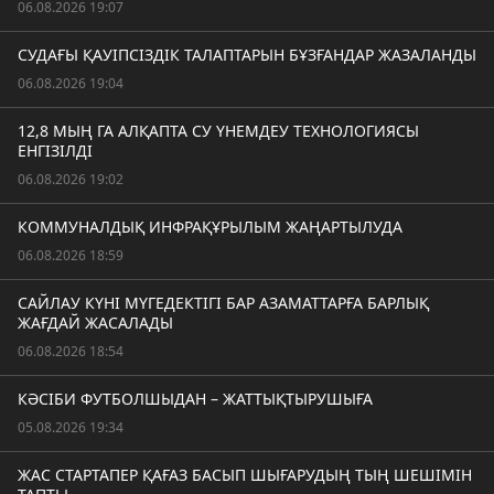
06.08.2026 19:07
СУДАҒЫ ҚАУІПСІЗДІК ТАЛАПТАРЫН БҰЗҒАНДАР ЖАЗАЛАНДЫ
06.08.2026 19:04
12,8 МЫҢ ГА АЛҚАПТА СУ ҮНЕМДЕУ ТЕХНОЛОГИЯСЫ
ЕНГІЗІЛДІ
06.08.2026 19:02
КОММУНАЛДЫҚ ИНФРАҚҰРЫЛЫМ ЖАҢАРТЫЛУДА
06.08.2026 18:59
САЙЛАУ КҮНІ МҮГЕДЕКТІГІ БАР АЗАМАТТАРҒА БАРЛЫҚ
ЖАҒДАЙ ЖАСАЛАДЫ
06.08.2026 18:54
КӘСІБИ ФУТБОЛШЫДАН – ЖАТТЫҚТЫРУШЫҒА
05.08.2026 19:34
ЖАС СТАРТАПЕР ҚАҒАЗ БАСЫП ШЫҒАРУДЫҢ ТЫҢ ШЕШІМІН