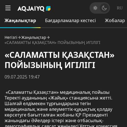
RU
Жаңалықтар
Бағдарламалар кестесі
Жобалар
Негізгі
Жаңалықтар
«САЛАМАТТЫ ҚАЗАҚСТАН» ПОЙЫЗЫНЫҢ ИГІЛІГІ
«САЛАМАТТЫ ҚАЗАҚСТАН»
ПОЙЫЗЫНЫҢ ИГІЛІГІ
09.07.2025 19:47
«Саламатты Қазақстан» медициналық пойызы
Теректі ауданының «Жайық» станциясына жетті.
Шалғай елдімекен тұрғындарына тегін
медициналық және әлеуметтік-құқықтық қолдау
көрсетуге бағытталған жобаны ҚР Президенті
жанындағы Әйелдер істері және отбасылық-
демографиялық саясат жөніндегі Ұлттық комиссия,