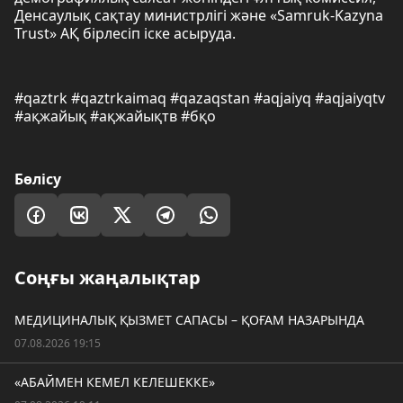
Денсаулық сақтау министрлігі және «Samruk-Kazyna
Trust» АҚ бірлесіп іске асыруда.
#qaztrk #qaztrkaimaq #qazaqstan #aqjaiyq #aqjaiyqtv
#ақжайық #ақжайықтв #бқо
Бөлісу
Соңғы жаңалықтар
МЕДИЦИНАЛЫҚ ҚЫЗМЕТ САПАСЫ – ҚОҒАМ НАЗАРЫНДА
07.08.2026 19:15
«АБАЙМЕН КЕМЕЛ КЕЛЕШЕККЕ»